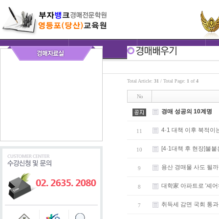
Total Article:
31
/ Total Page:
1
of
4
No
경매 성공의 10계명
4·1 대책 이후 북적이
11
[4·1대책 후 현장]불
10
용산 경매물 사도 될까
9
대학家 아파트로 '셰
8
취득세 감면 국회 통과
7