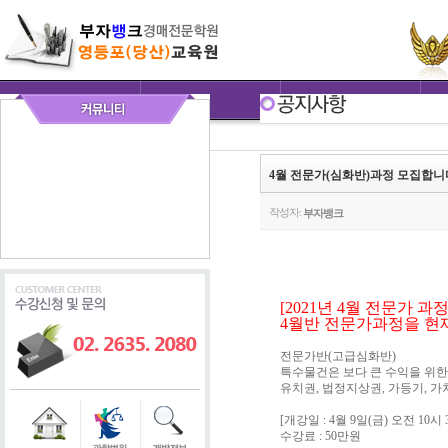
4월 전문가(심화반)과정 모집합니
작성자:
부자뱅크
[2021년 4월 전문가 과정
4월반 전문가과정을 현재
전문가반(고급심화반)
특수물건은 보다 큰 수익을 위한
유치권, 법정지상권, 가등기, 
[개강일 : 4월 9일(금) 오전 10시 3
수강료 : 50만원