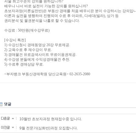
서울 최고수준의 강의를 원하십니까?
배우나 나서 바로 실전이 가능한 강의를 원하십니까?
초보자과정(이론실전반)은 부동산 경매를 처음 배우시은 분이 수강하시는 강의입니
이론과 실전을 병행하여 진행되며 수료 후 아파트, 다세대(빌라), 상가 등
권리분석 및 물권분석을 나홀로 할 수 있습니다.
수강료 : 50만원(재수강무료)
[수강시 특전]
1) 수강신청시 경매동영상 20강 무료제공.
2) 교육수료 후 재수강이 무료.
3) 경매물건 유료검색사이트 무료이용권제공.
4) 수강생 분들에게 수익성경매물건 추천.
5) 수료후 경매상담 무료.
<부자뱅크 부동산경매학원 당산교육원> 02-2635-2080
댓글
10월반 초보자과정 현재접수중 입니다.
9월 전문가(심화반)과정 모집합니다.