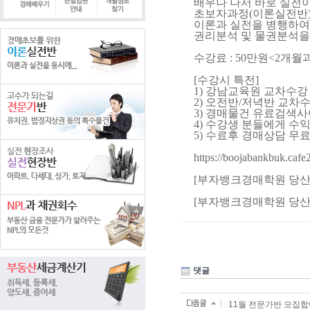
배우나 나서 바로 실전
초보자과정(이론실전반)
이론과 실전을 병행하여 
권리분석 및 물권분석을 
수강료 : 50만원<2개월
[수강시 특전]
1) 강남교육원 교차수강
2) 오전반/저녁반 교차수
3) 경매물건 유료검색
4) 수강생 분들에게 수
5) 수료후 경매상담 무료
https://boojabankbuk.caf
[부자뱅크경매학원 당산] 02
[부자뱅크경매학원 당산] 02
댓글
11월 전문가반 모집