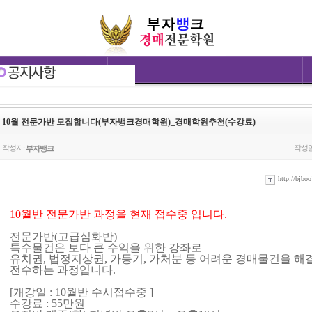
10월 전문가반 모집합니다(부자뱅크경매학원)_경매학원추천(수강료)
작성자:
작성일
부자뱅크
http://bjboo
10월반 전문가반 과정을 현재 접수중 입니다.
전문가반(고급심화반)
특수물건은 보다 큰 수익을 위한 강좌로
유치권, 법정지상권, 가등기, 가처분 등 어려운 경매물건을 
전수하는 과정입니다.
[개강일 : 10월반 수시접수중 ]
수강료 : 55만원