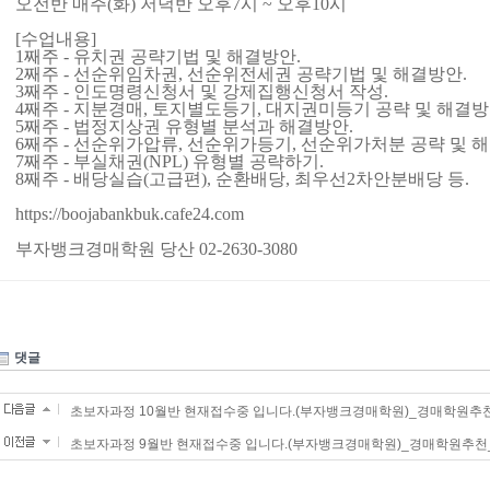
오전반 매주(화) 저녁반 오후7시 ~ 오후10시
[수업내용]
1째주 - 유치권 공략기법 및 해결방안.
2째주 - 선순위임차권, 선순위전세권 공략기법 및 해결방안.
3째주 - 인도명령신청서 및 강제집행신청서 작성.
4째주 - 지분경매, 토지별도등기, 대지권미등기 공략 및 해결방
5째주 - 법정지상권 유형별 분석과 해결방안.
6째주 - 선순위가압류, 선순위가등기, 선순위가처분 공략 및 
7째주 - 부실채권(NPL) 유형별 공략하기.
8째주 - 배당실습(고급편), 순환배당, 최우선2차안분배당 등.
https://boojabankbuk.cafe24.com
부자뱅크경매학원 당산 02-2630-3080
댓글
초보자과정 10월반 현재접수중 입니다.(부자뱅크경매학원)_경매학원추
초보자과정 9월반 현재접수중 입니다.(부자뱅크경매학원)_경매학원추천